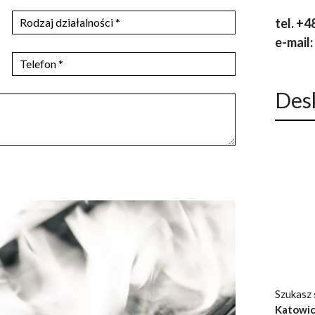
tel.
+48
e-mail:
Des
Szukasz
Katowi