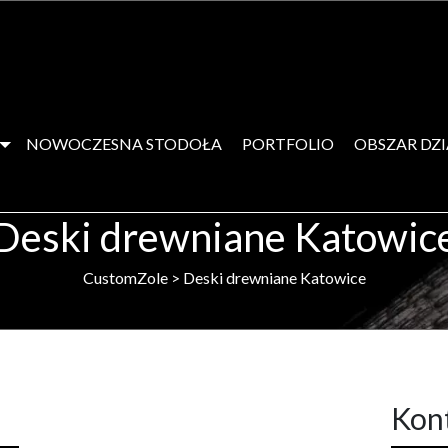
NOWOCZESNA STODOŁA
PORTFOLIO
OBSZAR DZ
Deski drewniane Katowic
CustomZole
>
Deski drewniane Katowice
Kon