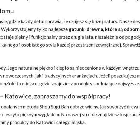
 domu
, gdzie każdy detal sprawia, że czujesz się bliżej natury. Nasze d
. Wykorzystujemy tylko najlepsze
gatunki drewna, które są odpor
zostaje piękny i funkcjonalny przez długie lata, niezależnie od pog
ikalnego i osobistego stylu każdej przestrzeni zewnętrznej. Sprawd
ody. Jego naturalne piękno i ciepło są nieocenione w każdym wnętr
 nowoczesnych, jak i tradycyjnych aranżacjach. Jeżeli poszukujesz 
tomZole to miejsce, gdzie znajdziesz produkty spełniające najwyższe s
 – Katowice, zapraszamy do współpracy!
 opalanych metodą Shou Sugi Ban
dobrze wiemy, jak stworzyć drewn
e cieszyło pięknym wyglądem. Na naszej stronie znajdziesz inspiracje
amy produkty do Katowic i całego Śląska.