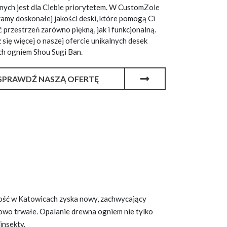
ych jest dla Ciebie priorytetem. W CustomZole
amy doskonałej jakości deski, które pomogą Ci
 przestrzeń zarówno piękną, jak i funkcjonalną.
się więcej o naszej ofercie unikalnych
desek
ch ogniem Shou Sugi Ban
.
SPRAWDŹ NASZĄ OFERTĘ
ość w Katowicach zyska nowy, zachwycający
kowo trwałe. Opalanie drewna ogniem nie tylko
 insekty.