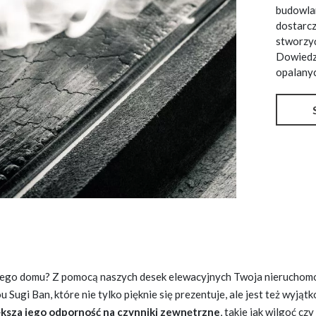
budowlan
dostarcz
stworzyć
Dowiedz 
opalany
jego domu? Z pomocą naszych desek elewacyjnych Twoja nieruchom
ugi Ban, które nie tylko pięknie się prezentuje, ale jest też wyjąt
iększa jego odporność na czynniki zewnętrzne
, takie jak wilgoć czy