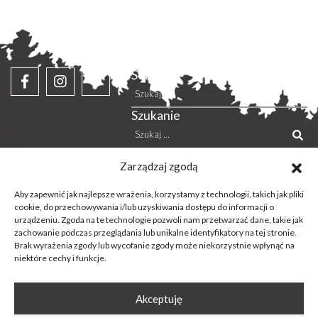
Search
Szukaj:
Szukanie
Szukaj:
Zarządzaj zgodą
Menu
Informacje
Aby zapewnić jak najlepsze wrażenia, korzystamy z technologii, takich jak pliki
cookie, do przechowywania i/lub uzyskiwania dostępu do informacji o
urządzeniu. Zgoda na te technologie pozwoli nam przetwarzać dane, takie jak
Deski elewacyjne
Blog
zachowanie podczas przeglądania lub unikalne identyfikatory na tej stronie.
Brak wyrażenia zgody lub wycofanie zgody może niekorzystnie wpłynąć na
Deski na ogrodzenie
Nowoczesna stodoła
niektóre cechy i funkcje.
Drewno tarasowe
Pliki do pobrania
Deski na ścianę
Polityka prywatności
Akceptuję