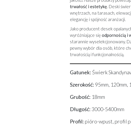
jakości. Nasze produkty powstaj
trwałość i estetykę
. Deski świe
wnętrzach, na tarasach, elewacj
elegancję i spójność aranżacji.
Jako
producent desek opalanyc
wyróżniające się
odpornością i
starannie wyselekcjonowany. D
pewny wybór dla osób, które ch
trwałością i funkcjonalnością.
Gatunek:
Świerk Skandyna
Szerokość:
95mm, 120mm, 14
Grubość:
18mm
Długość:
3000-5400mm
Profil:
pióro-wpust, profil 