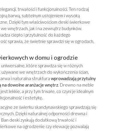
egancji, trwałości i funkcjonalności. Ten rodzaj
ojną barwą, subtelnym usłojeniem i wysoką
rzne. Dzięki tym właściwościom deski świerkowe
we wnętrzach, jak i na zewnątrz budynków.
dza ciepło i przytulność do każdego
ość sprawia, że świetnie sprawdzi się w ogrodach,
ierkowych w domu i ogrodzie
uniwersalne, które sprawdza się w różnych
ć używane we wnętrzach do wykończenia ścian,
barwa i naturalna struktura
wprowadzają przytulny
ją na dowolne aranżacje wnętrz
. Drewno na meble
t lekkie, a przy tym trwałe, co czyni je idealnym
cjonalność i estetykę.
acyjne ze świerku skandynawskiego sprawdzają się
znych. Dzięki naturalnej odporności drewna i
 Ban deski zyskują dodatkową trwałość i
wierkowe
na ogrodzenie czy elewację pozwalają