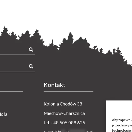
kaj:
kaj:
Kontakt
Kolonia Chodów 38
Miechów-Charsznica
doła
Aby zapewnić 
tel.
+48 505 088 625
przechowywan
technologie 
e-mail:
in
**
@
********
le.pl