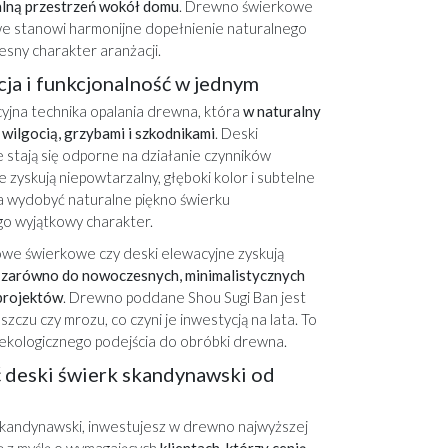
alną przestrzeń wokół domu
. Drewno świerkowe
e stanowi harmonijne dopełnienie naturalnego
sny charakter aranżacji.
cja i funkcjonalność w jednym
yjna technika opalania drewna, która
w naturalny
wilgocią, grzybami i szkodnikami
. Deski
stają się odporne na działanie czynników
 zyskują niepowtarzalny, głęboki kolor i subtelne
 wydobyć naturalne piękno świerku
go wyjątkowy charakter.
sowe świerkowe czy deski elewacyjne zyskują
 zarówno do nowoczesnych, minimalistycznych
 projektów
. Drewno poddane Shou Sugi Ban jest
zczu czy mrozu, co czyni je inwestycją na lata. To
i ekologicznego podejścia do obróbki drewna.
 deski świerk skandynawski od
skandynawski, inwestujesz w drewno najwyższej