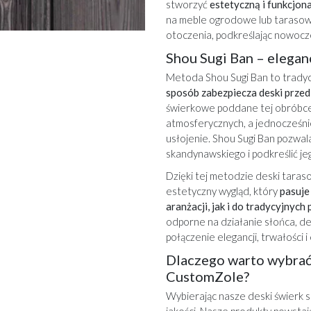
stworzyć
estetyczną i funkcjon
na meble ogrodowe lub tarasow
otoczenia, podkreślając nowocze
Shou Sugi Ban – elegan
Metoda Shou Sugi Ban to tradyc
sposób zabezpiecza deski przed 
świerkowe poddane tej obróbce 
atmosferycznych, a jednocześnie
usłojenie.
Shou Sugi Ban
pozwala
skandynawskiego i podkreślić je
Dzięki tej metodzie deski tara
estetyczny wygląd, który
pasuje
aranżacji, jak i do tradycyjnych
odporne na działanie słońca, des
połączenie elegancji, trwałości 
Dlaczego warto wybrać
CustomZole?
Wybierając nasze deski świerk 