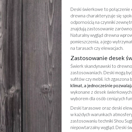
Deski świerkowe to połączenie el
drewna charakteryzuje się spok
odpornością na czynniki zewnęt
znajdują zastosowanie zarówno 
Naturalny wygląd drewna wprowa
pomieszczenia, a jego wytrzymał
na tarasach czy elewacjach.
Zastosowanie desek św
Świerk skandynawski to drewno 
zastosowaniach. Deski mogą by
sufitów czy mebli. Ich zgaszona 
klimat, a jednocześnie pozwala
wykonane z desek świerkowych jes
wyborem dla osób ceniących funk
Deski tarasowe oraz deski elew
w każdych warunkach atmosferyc
zastosowaniu techniki Shou Sugi
niepowtarzalny wygląd.
Deski ś