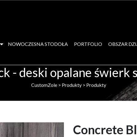
NOWOCZESNA STODOŁA
PORTFOLIO
OBSZAR DZ
ck - deski opalane świerk
CustomZole
>
Produkty
>
Produkty
Concrete B