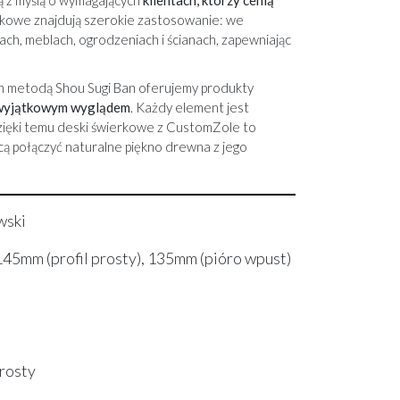
ą z myślą o wymagających
klientach, którzy cenią
rkowe znajdują szerokie zastosowanie: we
ach, meblach, ogrodzeniach i ścianach, zapewniając
h metodą Shou Sugi Ban
oferujemy produkty
 wyjątkowym wyglądem
. Każdy element jest
zięki temu deski świerkowe z CustomZole to
cą połączyć naturalne piękno drewna z jego
wski
5mm (profil prosty), 135mm (pióro wpust)
prosty